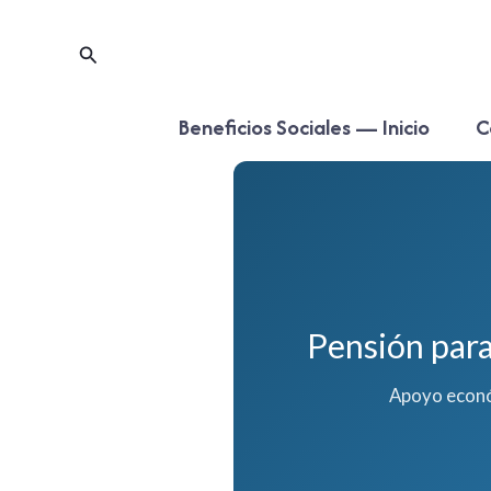
Ir
para
Pesquisar
o
conteúdo
Beneficios Sociales — Inicio
C
Pensión par
Apoyo econó