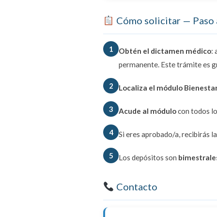
Cómo solicitar — Paso 
1
Obtén el dictamen médico
:
permanente. Este trámite es g
2
Localiza el módulo Bienesta
3
Acude al módulo
con todos lo
4
Si eres aprobado/a, recibirás l
5
Los depósitos son
bimestrale
Contacto