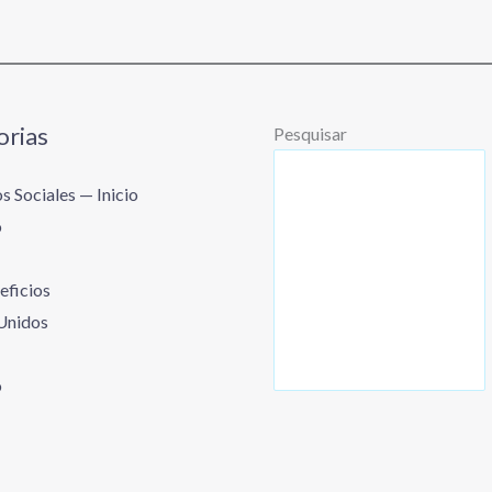
orias
Pesquisar
s Sociales — Inicio
o
eficios
Unidos
o