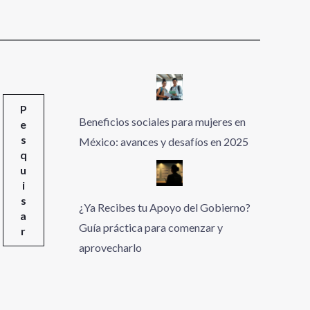
P
Beneficios sociales para mujeres en
e
s
México: avances y desafíos en 2025
q
u
i
s
¿Ya Recibes tu Apoyo del Gobierno?
a
Guía práctica para comenzar y
r
aprovecharlo