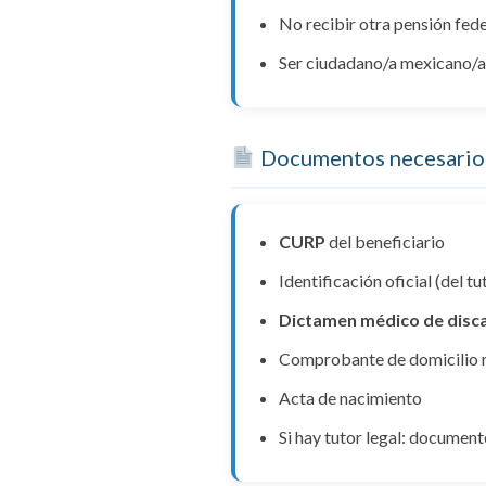
No recibir otra pensión fed
Ser ciudadano/a mexicano/
Documentos necesario
CURP
del beneficiario
Identificación oficial (del t
Dictamen médico de dis
Comprobante de domicilio 
Acta de nacimiento
Si hay tutor legal: document