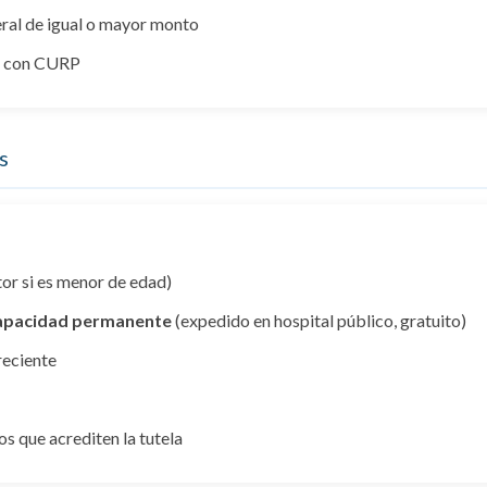
eral de igual o mayor monto
a con CURP
s
utor si es menor de edad)
capacidad permanente
(expedido en hospital público, gratuito)
reciente
os que acrediten la tutela