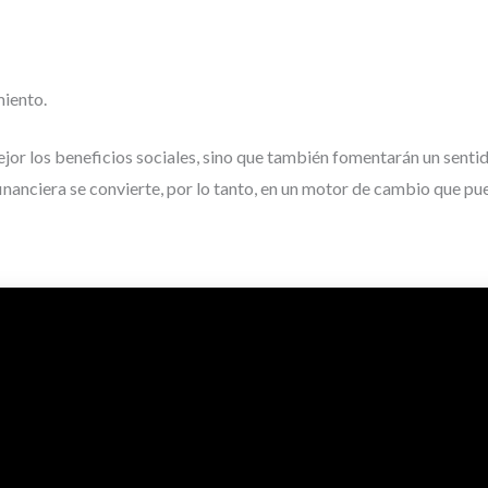
miento.
jor los beneficios sociales, sino que también fomentarán un senti
n financiera se convierte, por lo tanto, en un motor de cambio que p