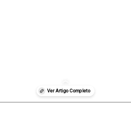
futuro de las
criptomonedas
Explora las criptomonedas
que dominarán el mercado en
2025.
Opening
https://qibarato.com.br/el-futuro-del-bitcoin-una-perspectiva-experta/